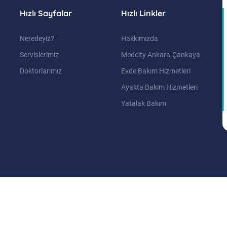
Hızlı Sayfalar
Hızlı Linkler
Neredeyiz?
Hakkımızda
Servislerimiz
Medcity Ankara-Çankaya
Doktorlarımız
Evde Bakım Hizmetleri
Ayakta Bakım Hizmetleri
Yatalak Bakım